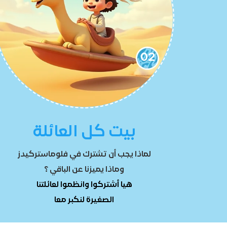
02
بيت كل العائلة
لماذا يجب أن تشترك في فلوماستركيدز
وماذا يميزنا عن الباقي ؟
هيا أشتركوا وانظموا لعائلتنا
الصغيرة لنكبر معا