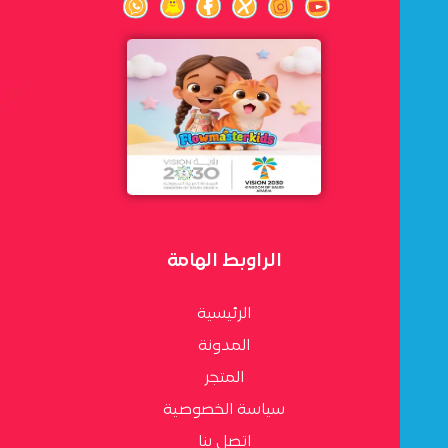
الراوبط الهامة
الرئيسية
المدونة
المتجر
سياسة الخصوصية
اتصل بنا