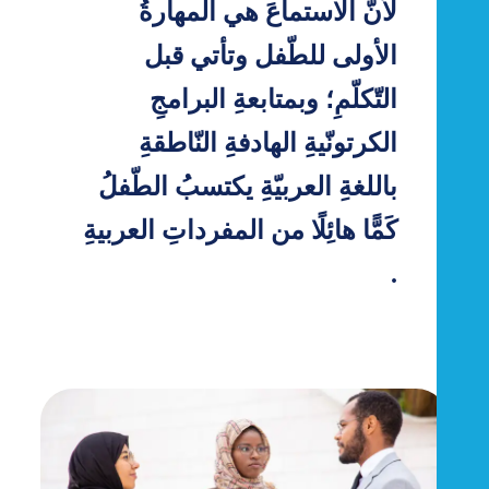
لأنَّ الاستماعَ هي المهارةُ
الأولى للطّفل وتأتي قبل
التّكلّمِ؛ وبمتابعةِ البرامجِ
الكرتونّيةِ الهادفةِ النّاطقةِ
باللغةِ العربيّةِ يكتسبُ الطّفلُ
كَمًّا هائِلًا من المفرداتِ العربيةِ
.