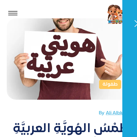
طفولة
By
Ali Alblushi
طَمْسُ الهُويَّةِ العربيَّةِ