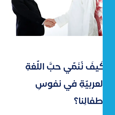
كَيفَ نُنَمّي حبَّ اللّغةِ
العربيّةِ في نفوسِ
أطفالِنا؟