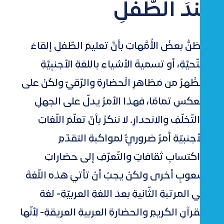
عندَ الطّفلِ
تَظنُّ بعضُ الأُمَّهاتِ بأنَّ تعليمَ الطّفلِ إلقاءَ
التّحيَّةِ، أو تسميةَ الأشياءِ باللغةِ الأجنبِيَّةِ
مَظْهرٌ من مَظاهرِ الْحضارةِ والرّقيّ ولكنْ على
العكسِ تمامًا، فهذا الأمرُ يدلّ على الجهلِ
والتّخلّفِ والانحدارِ. لا ننكرُ بأنّ تعلّمَ اللّغاتِ
الْأجنبيّةِ أَمرٌ ضروريٌّ لمواكبةِ التقدّمِ
واكتسابِ ثقافاتٍ والتّعرّفِ إلى حضاراتِ
شعوبٍ أخرى ولكنْ يجبُ أنْ تأتيَ هذه اللّغةَ
في المرتبةِ الثّانيةِ بعدَ اللغةِ العربيّةِ- لغة
القرآنِ الكريمِ والحضارةِ العربيةِ العريقةِ- لِأنّها