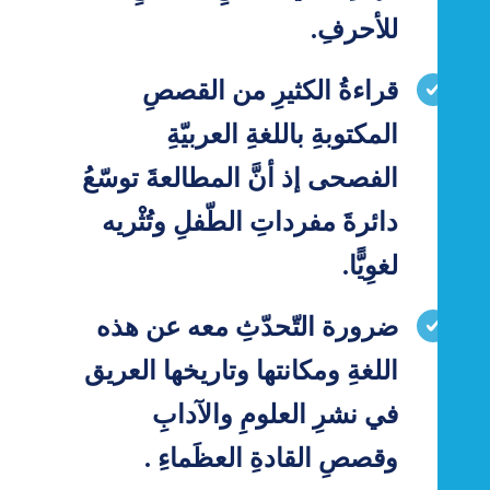
للأحرفِ.
قراءةُ الكثيرِ من القصصِ
المكتوبةِ باللغةِ العربيّةِ
الفصحى إذ أنَّ المطالعةَ توسّعُ
دائرةَ مفرداتِ الطّفلِ وتُثْريه
لغوِيًّا.
ضرورة التّحدّثِ معه عن هذه
اللغةِ ومكانتها وتاريخها العريق
في نشرِ العلومِ والآدابِ
وقصصِ القادةِ العظَماءِ .