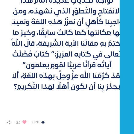
تواجهُ تحدّياتٍ عديدةً أمامَ هذا
الانفتاحِ والتّطوّرِ الذي نشهدُه، ومنْ
واجبِنا كأهلٍ أنْ نعزّزَ هذه اللغةَ ونعيدَ
لها مكانتها كما كانتْ سابِقًا، وخيرُ ما
نختمُ بهِ مقالَنا الآية الشّريفة، قالَ اللهُ
تعالى في كتابهِ العزيزِ:” كتابٌ فُصِّلَتْ
آياتُه قرآنًا عَربيًّا لقومٍ يعلمون”
لقدْ كرّمَنا الله عزَّ وجلَّ بهذه اللغةِ، ألا
يجدُرُ بِنا أنْ نكونَ أهلًا لهذا التّكريمِ؟
870
32