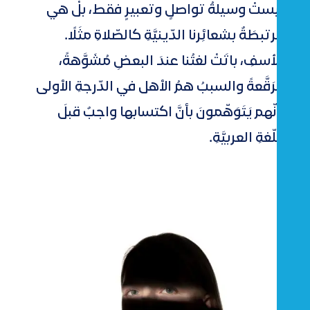
ليستْ وسيلةُ تواصلٍ وتعبيرٍ فقط، بلْ هي
مرتبطَةٌ بشعائِرنا الدّينيَّةِ كالصّلاةِ مثَلًا.
لِلأسفِ، باتَتْ لغتُنا عندَ البعضِ مُشَوَّهةً،
مُرَقَّعةً والسببُ همُ الأهل في الدّرجةِ الأولى
لِأنّهم يَتَوَهّمونَ بأنَّ اكتسابها واجبٌ قبلَ
اللّغةِ العربيَّةِ.