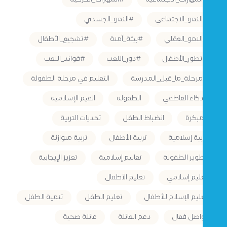
#النمو_الاجتماعي
#النمو_الجسدي
#النمو_العقلي
#بيئة_آمنة
#تشجيع_الأطفال
#تطور_الأطفال
#دور_اللعب
#فوائد_اللعب
#مرحلة_ما_قبل_المدرسة
التعليم في مرحلة الطفولة
الذكاء العاطفي
الطفولة
القيم الإسلامية
المبكرة
انضباط الطفل
تحديات التربية
تربية إسلامية
تربية الأطفال
تربية متوازنة
تطوير الطفولة
تعاليم إسلامية
تعزيز الإيجابية
تعليم إسلامي
تعليم الأطفال
تعليم الإسلام للأطفال
تعليم الطفل
تنمية الطفل
تواصل فعال
دعم العائلة
عائلة صحية