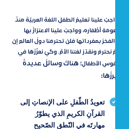
واجبٌ علينا تعليمُ الطفلِ اللغةَ العربيَّةَ منذُ
نعومَةِ أظْفاره، وواجبٌ علينا الاعتزازُ بها
والفخرُ بمفرداتها فلنْ تحترمَنا دولُ العالمِ إنْ
لمْ نحترمْ ونقدّرْ لغتنا الأمَّ. وكيْ نعزّزَها في
هناكَ وسائلُ عديدةٌ
نفوسِ الأطفالِ؛
أبرزُها:
تعويدُ الطّفلِ على الإنصاتِ إلى
القرآنِ الكريمِ الذي يطوّرُ
مهارتَه في النّطقِ الصّحيحِ