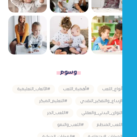
وسوم
#أنواع_اللعب
#أهمية_اللعب
#الألعاب_التعليمية
#الإبداع_والتفكير_النقدي
#التعليم_المبكر
#التوازن_البدني_والعقلي
#اللعب_الحر
#اللعب_المنظم
#اللعب_والنمو
#المهارات_الاجتماعية
#المهارات_الحركية