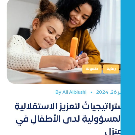
رعاية
طفولة
فبراير 26, 2024
By
Ali Alblushi
استراتيجياتُ لتعزيزِ الاستقلاليةِ
والمسؤوليةِ لدى الأطفالِ في
المنزلِ