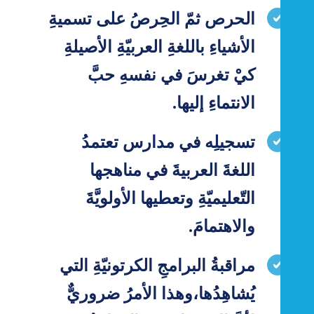
الحرص ثمّ الحِرصُ على تسميةِ
الأشياءِ باللغةِ العربيّةِ الأصيلةِ
كيْ تغرسَ في نفسهِ حبَّ
الانتماءِ إليها.
تسجيلِه في مدارس تعتمدُ
اللغةَ العربيةَ في مناهجها
التّعليميّةِ وتعطيها الأولويَّةَ
والاهتمامَ.
مراقبةُ البرامجِ الكرتونيّةِ التي
يُشاهِدُها،وهذا الأمرُ ضروريٌّ