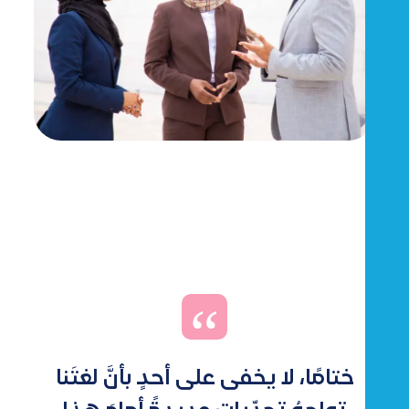
ختامًا، لا يخفى على أحدٍ بأنَّ لغتَنا