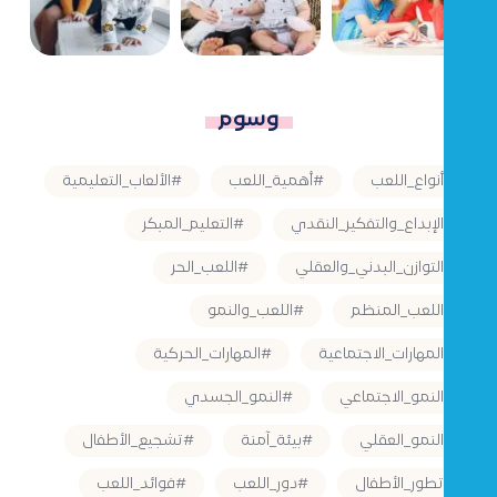
وسوم
#أنواع_اللعب
#أهمية_اللعب
#الألعاب_التعليمية
#الإبداع_والتفكير_النقدي
#التعليم_المبكر
#التوازن_البدني_والعقلي
#اللعب_الحر
#اللعب_المنظم
#اللعب_والنمو
#المهارات_الاجتماعية
#المهارات_الحركية
#النمو_الاجتماعي
#النمو_الجسدي
#النمو_العقلي
#بيئة_آمنة
#تشجيع_الأطفال
#تطور_الأطفال
#دور_اللعب
#فوائد_اللعب